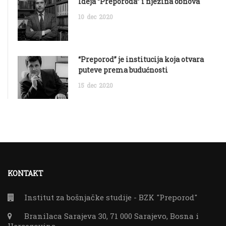
Ideja “Preporoda” i njezina obnova
10
dec
2020
“Preporod” je institucija koja otvara
puteve prema budućnosti
15
dec
2020
KONTAKT
Institut za bošnjačke studije - BZK "Preporod"
Branilaca Sarajeva 30, 71 000 Sarajevo, Bosna i