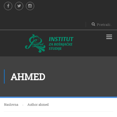
AHMED
Naslovna
Author ahmed