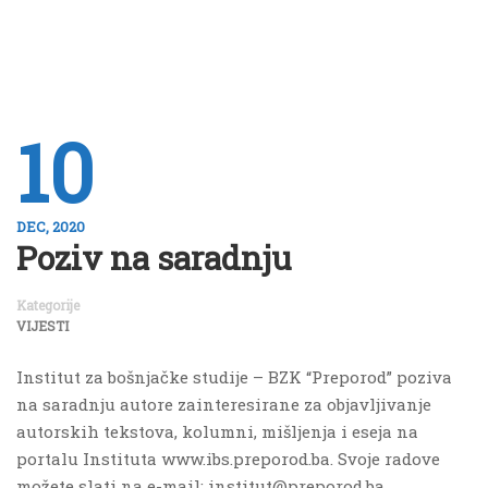
10
DEC, 2020
Poziv na saradnju
Kategorije
VIJESTI
Institut za bošnjačke studije – BZK “Preporod” poziva
na saradnju autore zainteresirane za objavljivanje
autorskih tekstova, kolumni, mišljenja i eseja na
portalu Instituta www.ibs.preporod.ba. Svoje radove
možete slati na e-mail: institut@preporod.ba.