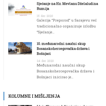
Sjećanje na Hz. Mevlanu Dželaludina
Rumija
15
dec
2020
Galerija “Preporod” u Sarajevu već
tradicionalno organizuje izložbu
“Sjećanje...
10. međunarodni naučni skup
Bosanskohercegovačka država i
Bošnjaci
24
dec
2020
Međunarodni naučni skup
Bosanskohercegovačka država i
Bošnjaci inicirao je...
KOLUMNE I MIŠLJENJA