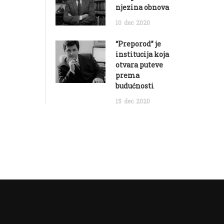
njezina obnova
10
dec
2020
“Preporod” je
institucija koja
otvara puteve
prema
budućnosti
15
dec
2020