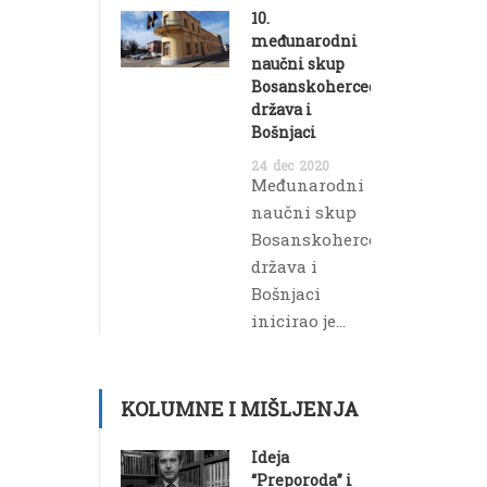
10.
međunarodni
naučni skup
Bosanskohercegovačka
država i
Bošnjaci
24
dec
2020
Međunarodni
naučni skup
Bosanskohercegovačka
država i
Bošnjaci
inicirao je...
KOLUMNE I MIŠLJENJA
Ideja
“Preporoda” i