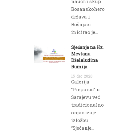
naučni skup
Bosanskohercegovačka
država i
Bošnjaci
inicirao je...
Sjećanje na Hz.
Mevlanu
Dželaludina
Rumija
15
dec
2020
Galerija
“Preporod” u
Sarajevu već
tradicionalno
organizuje
izložbu
“Sjećanje...