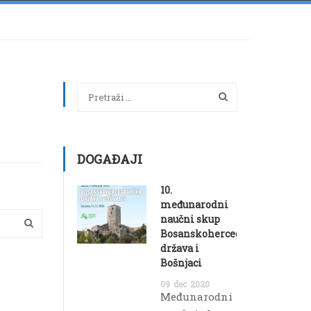
DOGAĐAJI
10.
međunarodni
naučni skup
Bosanskohercegovačka
država i
Bošnjaci
09
dec
2020
Međunarodni