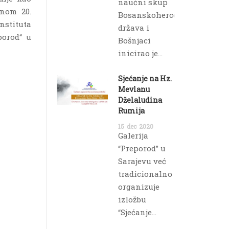
naučni skup
anom 20.
Bosanskohercegovačka
nstituta
država i
porod“ u
Bošnjaci
inicirao je...
Sjećanje na Hz.
Mevlanu
Dželaludina
Rumija
15
dec
2020
Galerija
“Preporod” u
Sarajevu već
tradicionalno
organizuje
izložbu
“Sjećanje...