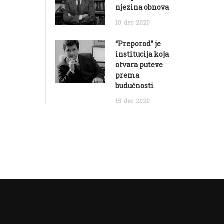
njezina obnova
10
dec
2020
“Preporod” je
institucija koja
otvara puteve
prema
budućnosti
15
dec
2020