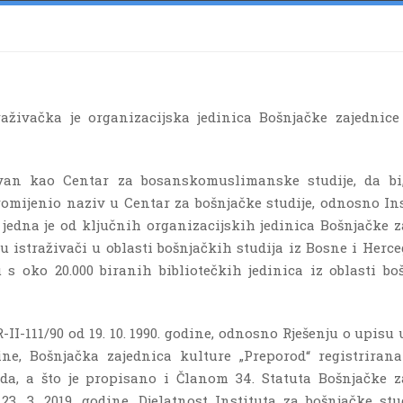
živačka je organizacijska jedinica Bošnjačke zajednice
novan kao Centar za bosanskomuslimanske studije, da b
omijenio naziv u Centar za bošnjačke studije, odnosno Ins
e jedna je od ključnih organizacijskih jedinica Bošnjačke z
su istraživači u oblasti bošnjačkih studija iz Bosne i Herc
u s oko 20.000 biranih bibliotečkih jedinica iz oblasti bo
R-II-111/90 od 19. 10. 1990. godine, odnosno Rješenju o upisu
odine, Bošnjačka zajednica kulture „Preporod“ registrirana
ada, a što je propisano i Članom 34. Statuta Bošnjačke z
3. 3. 2019. godine. Djelatnost Instituta za bošnjačke stu