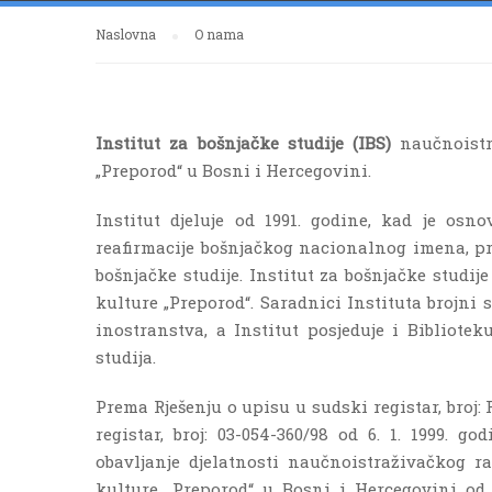
Naslovna
O nama
Institut za bošnjačke studije (IBS)
naučnoistra
„Preporod“ u Bosni i Hercegovini.
Institut djeluje od 1991. godine, kad je os
reafirmacije bošnjačkog nacionalnog imena, pr
bošnjačke studije. Institut za bošnjačke studij
kulture „Preporod“. Saradnici Instituta brojni 
inostranstva, a Institut posjeduje i Bibliotek
studija.
Prema Rješenju o upisu u sudski registar, broj: 
registar, broj: 03-054-360/98 od 6. 1. 1999. g
obavljanje djelatnosti naučnoistraživačkog r
kulture „Preporod“ u Bosni i Hercegovini od 2