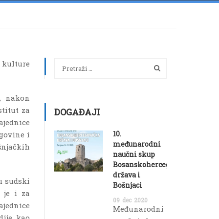
 kulture
i, nakon
titut za
DOGAĐAJI
ajednice
10.
egovine i
međunarodni
šnjačkih
naučni skup
Bosanskohercegovačka
država i
 u sudski
Bošnjaci
 je i za
09
dec
2020
ajednice
Međunarodni
dije kao