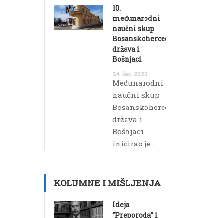
10.
međunarodni
naučni skup
Bosanskohercegovačka
država i
Bošnjaci
24
dec
2020
Međunarodni
naučni skup
Bosanskohercegovačka
država i
Bošnjaci
inicirao je...
KOLUMNE I MIŠLJENJA
Ideja
“Preporoda” i