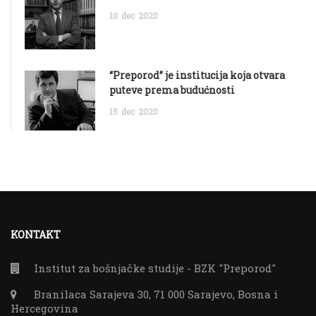
10
dec
2020
“Preporod” je institucija koja otvara
puteve prema budućnosti
15
dec
2020
KONTAKT
Institut za bošnjačke studije - BZK "Preporod"
Branilaca Sarajeva 30, 71 000 Sarajevo, Bosna i
Hercegovina