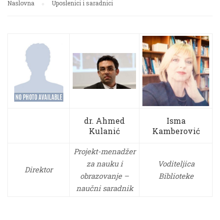
Naslovna
Uposlenici i saradnici
dr. Ahmed
Isma
Kulanić
Kamberović
Projekt-menadžer
za nauku i
Voditeljica
Direktor
obrazovanje –
Biblioteke
naučni saradnik