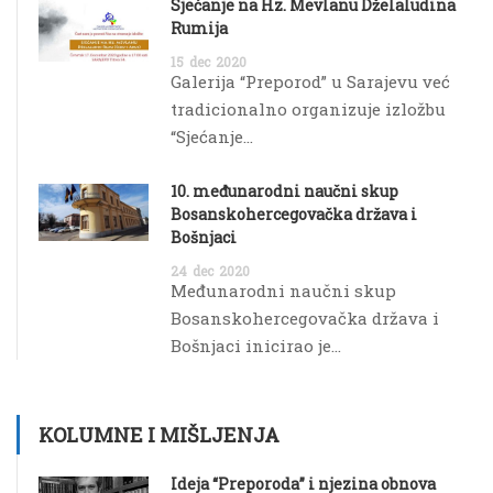
Sjećanje na Hz. Mevlanu Dželaludina
Rumija
15
dec
2020
Galerija “Preporod” u Sarajevu već
tradicionalno organizuje izložbu
“Sjećanje...
10. međunarodni naučni skup
Bosanskohercegovačka država i
Bošnjaci
24
dec
2020
Međunarodni naučni skup
Bosanskohercegovačka država i
Bošnjaci inicirao je...
KOLUMNE I MIŠLJENJA
Ideja “Preporoda” i njezina obnova