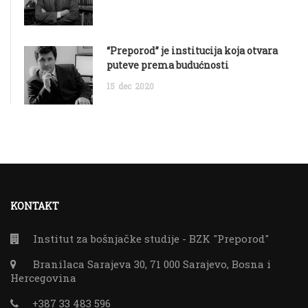
“Preporod” je institucija koja otvara
puteve prema budućnosti
15
dec
2020
KONTAKT
Institut za bošnjačke studije - BZK "Preporod"
Branilaca Sarajeva 30, 71 000 Sarajevo, Bosna i
Hercegovina
+387 33 483 596