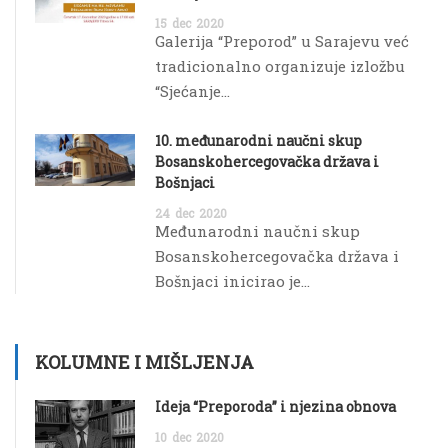
15
dec
2020
Galerija “Preporod” u Sarajevu već
tradicionalno organizuje izložbu
“Sjećanje...
10. međunarodni naučni skup
Bosanskohercegovačka država i
Bošnjaci
24
dec
2020
Međunarodni naučni skup
Bosanskohercegovačka država i
Bošnjaci inicirao je...
KOLUMNE I MIŠLJENJA
Ideja “Preporoda” i njezina obnova
10
dec
2020