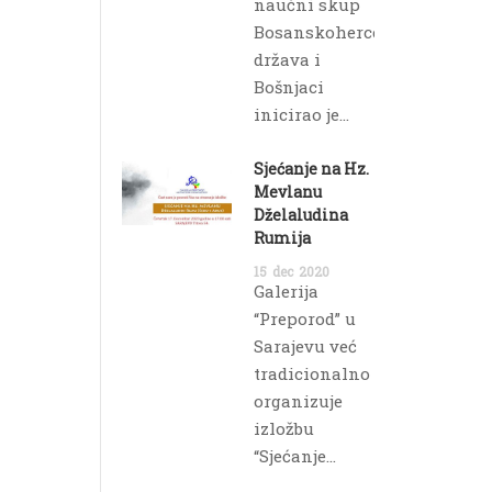
naučni skup
Bosanskohercegovačka
država i
Bošnjaci
inicirao je...
Sjećanje na Hz.
Mevlanu
Dželaludina
Rumija
15
dec
2020
Galerija
“Preporod” u
Sarajevu već
tradicionalno
organizuje
izložbu
“Sjećanje...