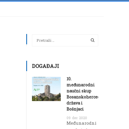
DOGAĐAJI
10.
međunarodni
naučni skup
Bosanskohercegovačka
država i
Bošnjaci
09
dec
2020
Međunarodni