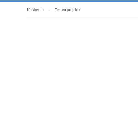
Naslovna
Tekući projekti