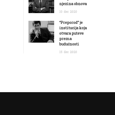
njezina obnova
10
dec
2020
“Preporod” je
institucija koja
otvara puteve
prema
budućnosti
15
dec
2020