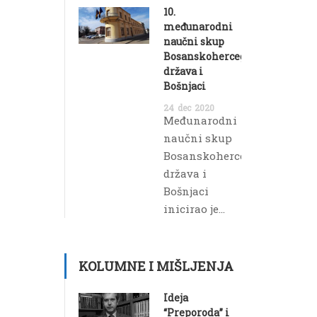
10.
međunarodni
naučni skup
Bosanskohercegovačka
država i
Bošnjaci
24
dec
2020
Međunarodni
naučni skup
Bosanskohercegovačka
država i
Bošnjaci
inicirao je...
KOLUMNE I MIŠLJENJA
Ideja
“Preporoda” i