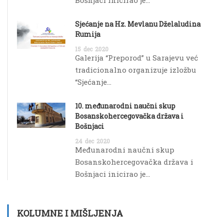
Bošnjaci inicirao je...
Sjećanje na Hz. Mevlanu Dželaludina
Rumija
15
dec
2020
Galerija “Preporod” u Sarajevu već
tradicionalno organizuje izložbu
“Sjećanje...
10. međunarodni naučni skup
Bosanskohercegovačka država i
Bošnjaci
24
dec
2020
Međunarodni naučni skup
Bosanskohercegovačka država i
Bošnjaci inicirao je...
KOLUMNE I MIŠLJENJA