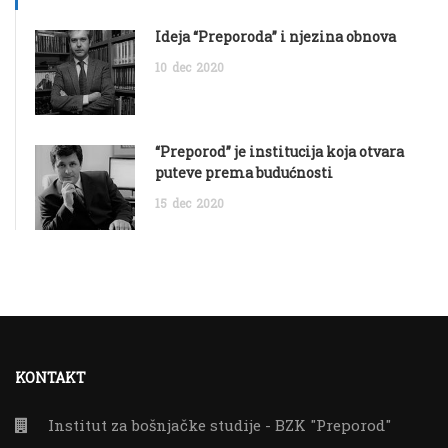
Ideja “Preporoda” i njezina obnova
10
dec
2020
“Preporod” je institucija koja otvara
puteve prema budućnosti
15
dec
2020
KONTAKT
Institut za bošnjačke studije - BZK "Preporod"