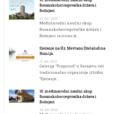
Bosanskohercegovačka država i
Bošnjaci
09
dec
2020
Međunarodni naučni skup
Bosanskohercegovačka država i
Bošnjaci inicirao je...
Sjećanje na Hz. Mevlanu Dželaludina
Rumija
15
dec
2020
Galerija “Preporod” u Sarajevu već
tradicionalno organizuje izložbu
“Sjećanje...
10. međunarodni naučni skup
Bosanskohercegovačka država i
Bošnjaci
24
dec
2020