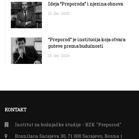
Ideja “Preporoda” i njezina obnova
10
dec
2020
“Preporod” je institucija koja otvara
puteve prema budućnosti
15
dec
2020
KONTAKT
Institut za bošnjačke studije - BZK "Preporod"
Branilaca Sarajeva 30, 71 000 Sarajevo, Bosna i