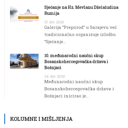
Sjećanje na Hz. Mevlanu Dželaludina
Rumija
15
dec
2020
Galerija “Preporod” u Sarajevu već
tradicionalno organizuje izložbu
“Sjećanje...
10. međunarodni naučni skup
Bosanskohercegovačka država i
Bošnjaci
24
dec
2020
Međunarodni naučni skup
Bosanskohercegovačka država i
Bošnjaci inicirao je...
KOLUMNE I MIŠLJENJA